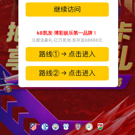
k8凯发·博彩娱乐第一品牌！
注册送豪礼·亿万奖池·首存送88888元